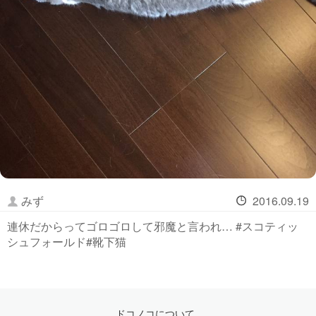
みず
2016.09.19
連休だからってゴロゴロして邪魔と言われ… #スコティッ
シュフォールド#靴下猫
ドコノコについて