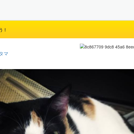
う！
タマ