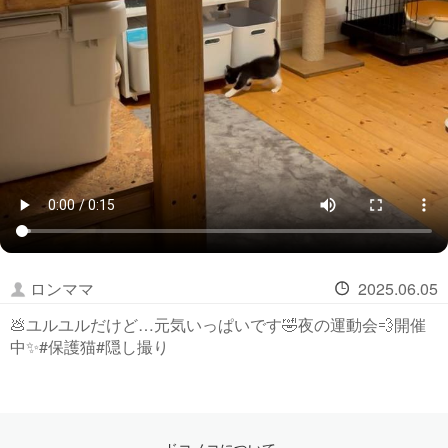
ロンママ
2025.06.05
💩ユルユルだけど…元気いっぱいです🤣夜の運動会💨開催
中✨#保護猫#隠し撮り