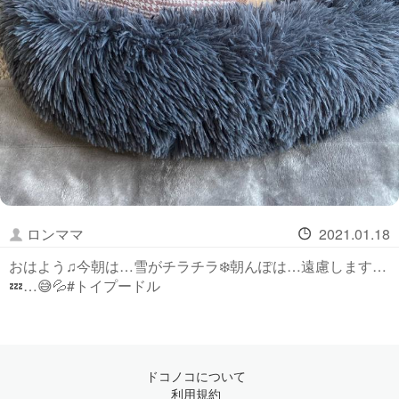
ロンママ
2021.01.18
おはよう♫今朝は…雪がチラチラ❄️朝んぽは…遠慮します…
💤…😅💦#トイプードル
ドコノコについて
利用規約