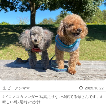
ピーアンママ
2023.10.22
#ドコノコカレンダー 写真足りない💦慌てる母さんです。#
眩しい#快晴#お出かけ