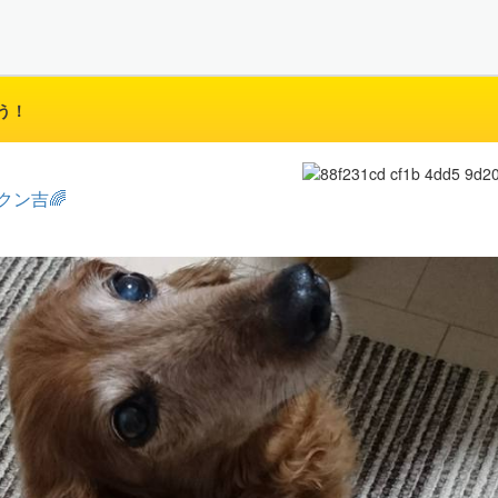
う！
クン吉🌈