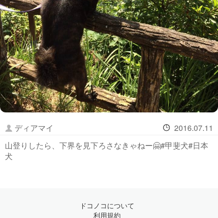
ディアマイ
2016.07.11
山登りしたら、下界を見下ろさなきゃねー🤗#甲斐犬#日本
犬
ドコノコについて
利用規約