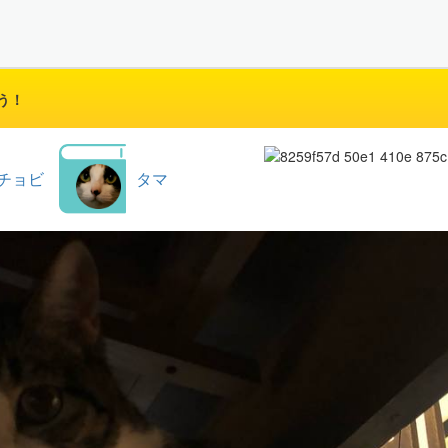
う！
チョビ
タマ