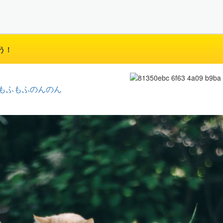
う！
もふもふのんのん