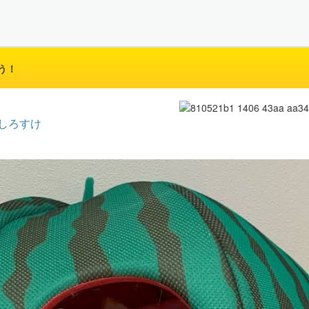
う！
しろすけ