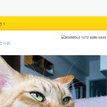
う！
とらお