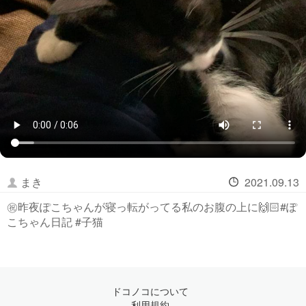
まき
2021.09.13
㊗️昨夜ぽこちゃんが寝っ転がってる私のお腹の上に🙌🏻#ぽ
こちゃん日記 #子猫
ドコノコについて
利用規約