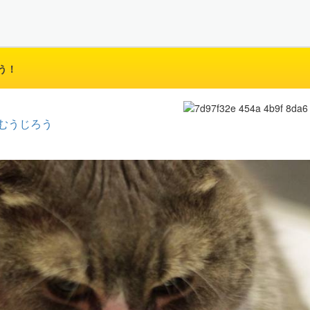
う！
むうじろう