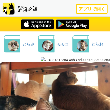
アプリで開く
とらみ
モモコ
とらお