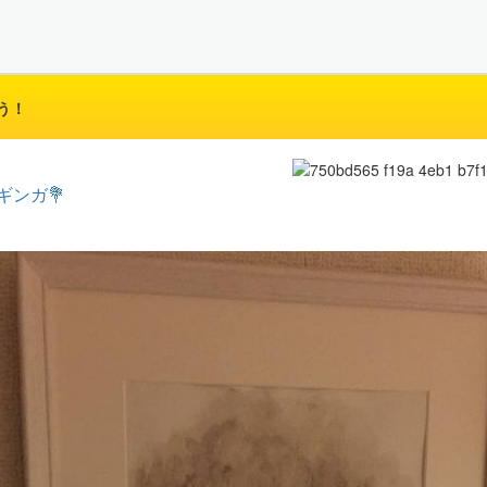
う！
ギンガ💐