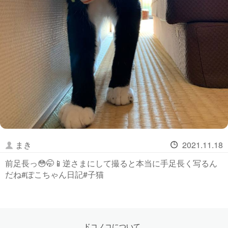
まき
2021.11.18
前足長っ😳🤭📱逆さまにして撮ると本当に手足長く写るん
だね#ぽこちゃん日記#子猫
ドコノコについて