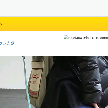
う！
クン吉🌈