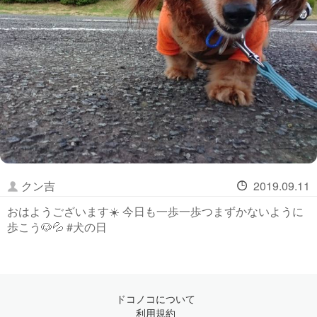
クン吉
2019.09.11
おはようございます☀️ 今日も一歩一歩つまずかないように
歩こう🐶💦 #犬の日
ドコノコについて
利用規約