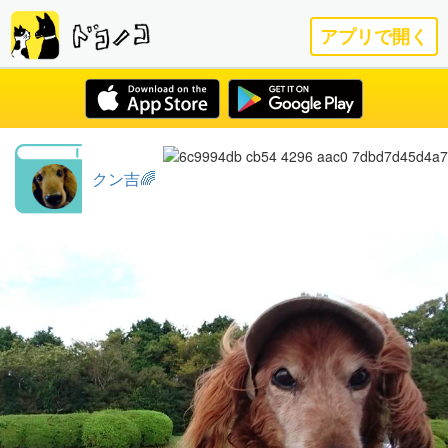
アプリで開く
クン吉🌈