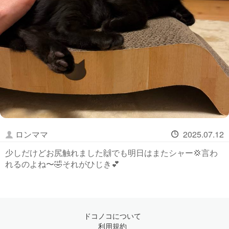
ロンママ
2025.07.12
少しだけどお尻触れました🙌でも明日はまたシャー💢言わ
れるのよね〜🤣それがひじき💕
ドコノコについて
利用規約