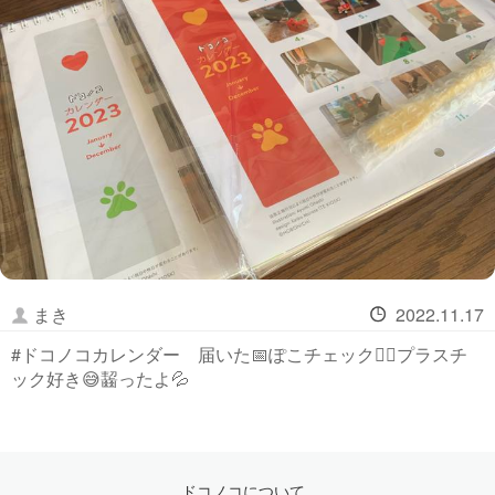
まき
2022.11.17
#ドコノコカレンダー 届いた📅ぽこチェック☝🏻プラスチ
ック好き😅齧ったよ💦
ドコノコについて