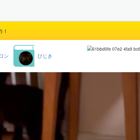
う！
ロン
ひじき