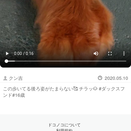
クン吉
2020.05.10
この歩いてる後ろ姿がたまらない🥰 チラッ🐶 #ダックスフ
ンド#16歳
ドコノコについて
利用規約