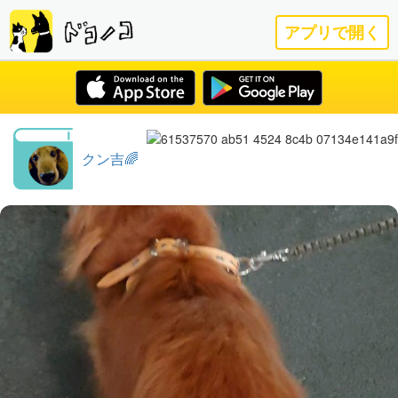
アプリで開く
クン吉🌈