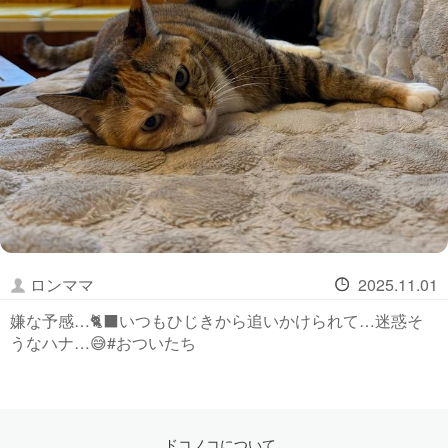
ロンママ
2025.11.01
嫌な予感…🐈‍⬛いつもひじきから追いかけられて…迷惑そ
うなハナ…😅#おついたち
ドコノコについて