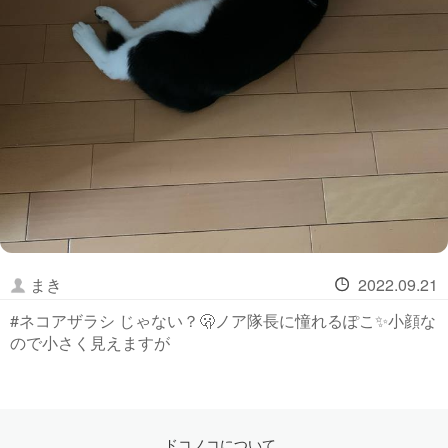
まき
2022.09.21
#ネコアザラシ じゃない？🫢ノア隊長に憧れるぽこ✨小顔な
ので小さく見えますが
ドコノコについて