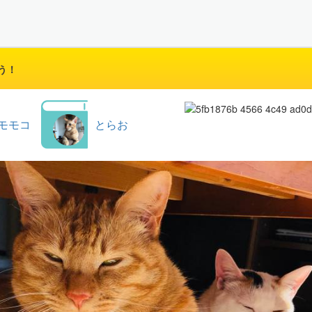
う！
モモコ
とらお