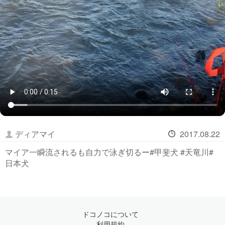
ディアマイ
2017.08.22
マイア一瞬流されるも自力で泳ぎ切るー#甲斐犬 #天竜川#
日本犬
ドコノコについて
利用規約