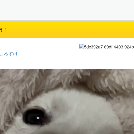
う！
しろすけ