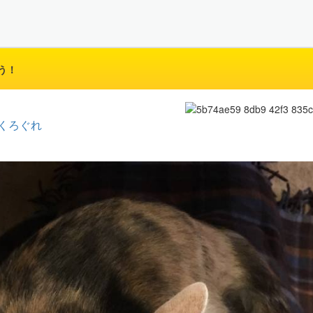
う！
くろぐれ