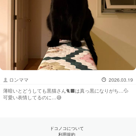
ロンママ
2026.03.19
薄暗いとどうしても黒猫さん🐈‍⬛は真っ黒になりがち…💦
可愛い表情してるのに…😅
ドコノコについて
利用規約