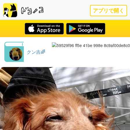
アプリで開く
クン吉🌈