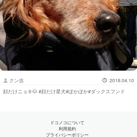
クン吉
2018.04.10
顔だけニョキ🐶 #顔だけ星犬#ぽかぼか#ダックスフンド
ドコノコについて
利用規約
プライバシーポリシー