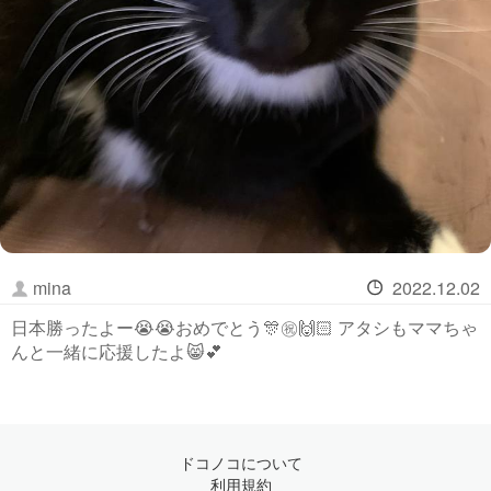
mina
2022.12.02
日本勝ったよー😭😭おめでとう🎊㊗️🙌🏻 アタシもママちゃ
んと一緒に応援したよ😸💕
ドコノコについて
利用規約