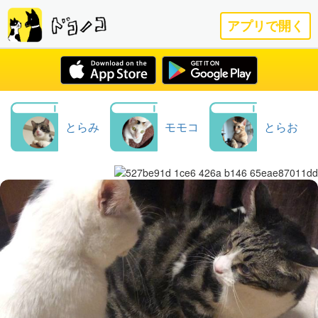
アプリで開く
とらみ
モモコ
とらお