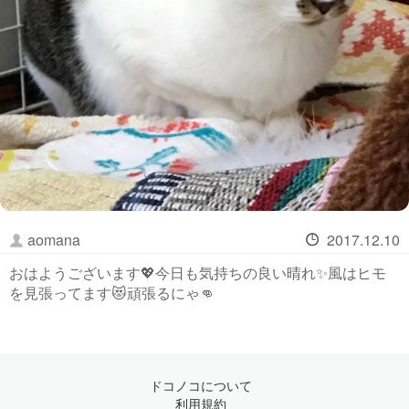
aomana
2017.12.10
おはようございます💖今日も気持ちの良い晴れ✨風はヒモ
を見張ってます😻頑張るにゃ👊
ドコノコについて
利用規約