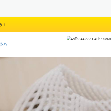
う！
茶乃