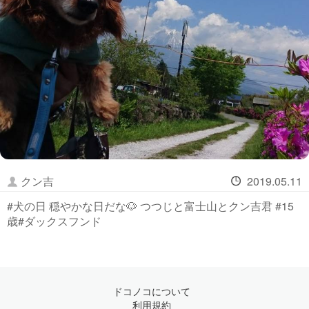
クン吉
2019.05.11
#犬の日 穏やかな日だな🐶 つつじと富士山とクン吉君 #15
歳#ダックスフンド
ドコノコについて
利用規約