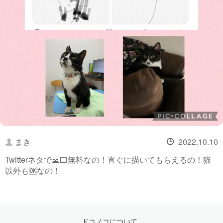
まき
2022.10.10
Twitterネタで🙏🏻無料なの！直ぐに描いてもらえるの！猫
以外も🆗なの！
ドコノコについて