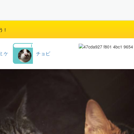
う！
ミケ
チョビ