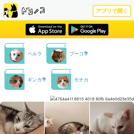
アプリで開く
ペルラ
プーコ💐
ギンガ💐
モナカ