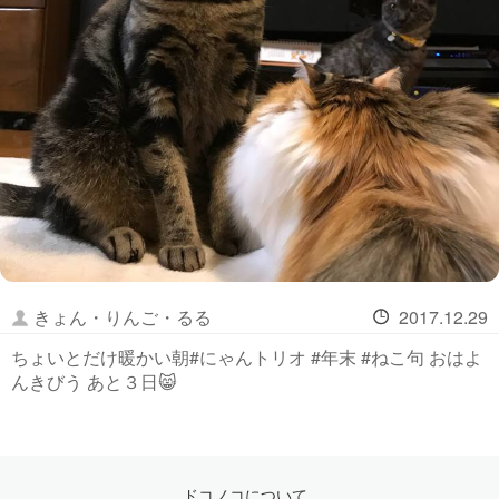
きょん・りんご・るる
2017.12.29
ちょいとだけ暖かい朝#にゃんトリオ #年末 #ねこ句 おはよ
んきびう あと３日😸
ドコノコについて