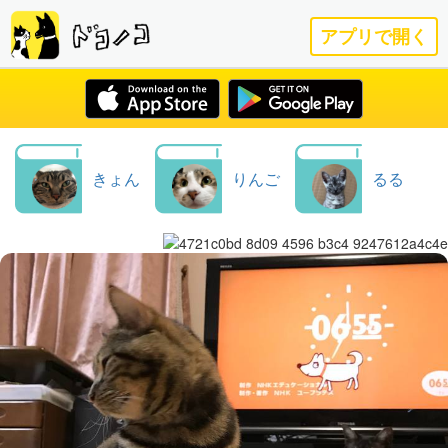
アプリで開く
きょん
りんご
るる