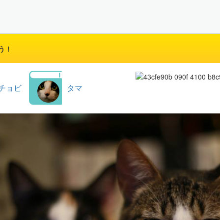
う！
チョビ
タマ