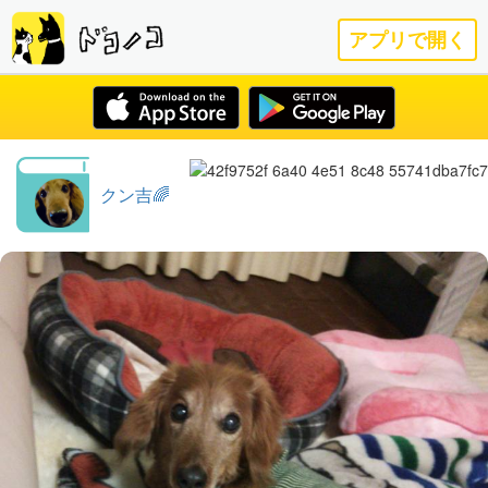
アプリで開く
クン吉🌈