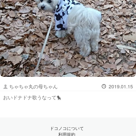
ちゃちゃ丸の母ちゃん
2019.01.15
おいドナドナ歌うなって🐤
ドコノコについて
利用規約