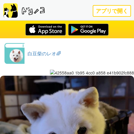
アプリで開く
白豆柴のレオ🌈