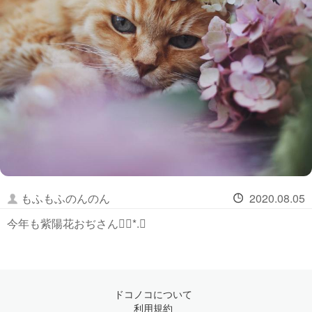
もふもふのんのん
2020.08.05
今年も紫陽花おぢさん❁⃘*.ﾟ
ドコノコについて
利用規約