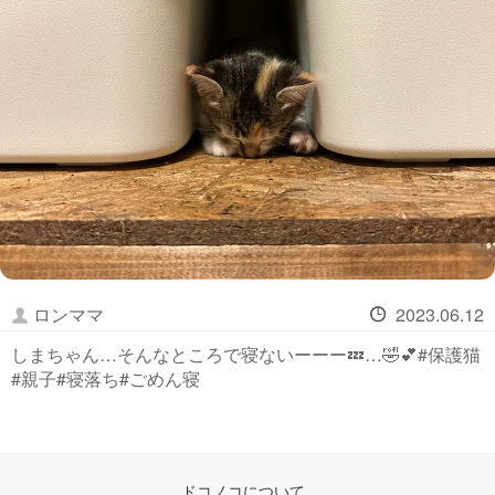
ロンママ
2023.06.12
しまちゃん…そんなところで寝ないーーー💤…🤣💕#保護猫
#親子#寝落ち#ごめん寝
ドコノコについて