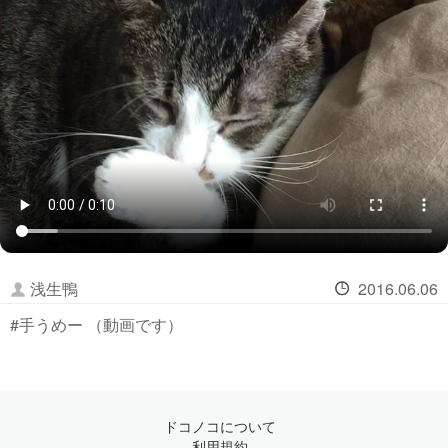
浅生鴨
2016.06.06
#手うめー （動画です）
ドコノコについて
利用規約