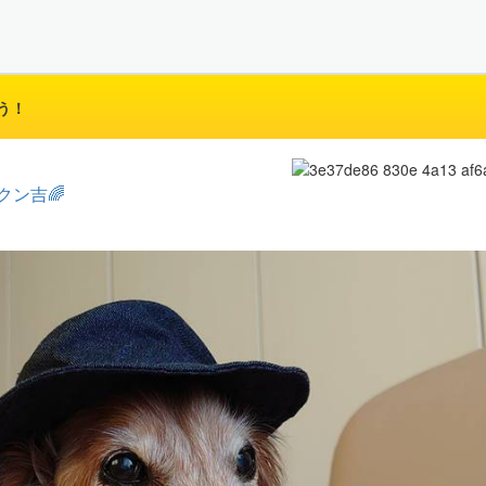
う！
クン吉🌈