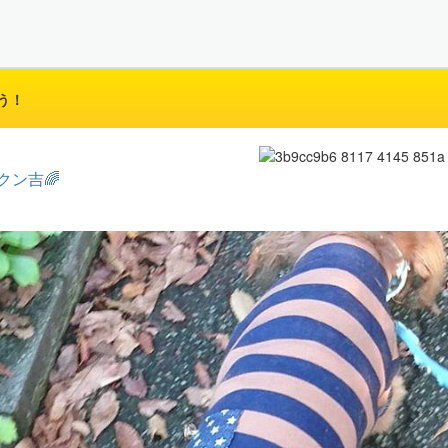
う！
クン吉🌈