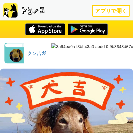
アプリで開く
クン吉🌈