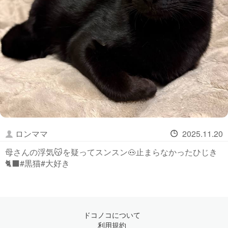
ロンママ
2025.11.20
母さんの浮気😽を疑ってスンスン🐽止まらなかったひじき
🐈‍⬛#黒猫#大好き
ドコノコについて
利用規約